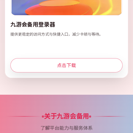
九游会备用登录器
提供更稳定的访问方式与快捷入口，减少卡顿与等待。
点击下载
关于九游会备用
了解平台能力与服务体系