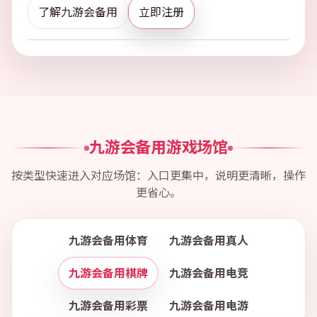
了解九游会备用
立即注册
九游会备用游戏场馆
按类型快速进入对应场馆：入口更集中，说明更清晰，操作
更省心。
九游会备用体育
九游会备用真人
九游会备用棋牌
九游会备用电竞
九游会备用彩票
九游会备用电游