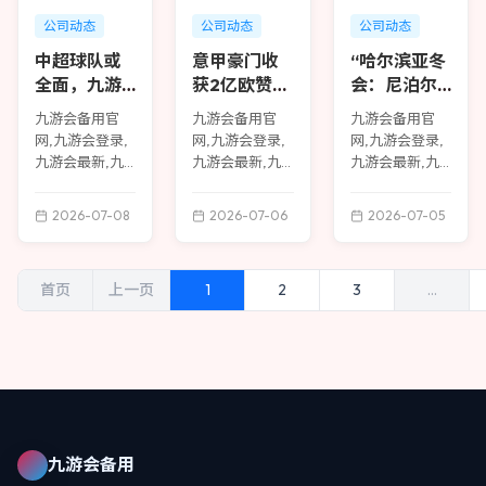
公司动态
公司动态
公司动态
中超球队或
意甲豪门收
“哈尔滨亚冬
全面，九游
获2亿欧赞
会：尼泊尔
会最新，放
助，即便位
志愿者深情
九游会备用官
九游会备用官
九游会备用官
宽客场球迷
列第九业绩
留恋，第二
网,九游会登录,
网,九游会登录,
网,九游会登录,
入场禁令？
依然旺盛
故乡情动环
九游会最新,九
九游会最新,九
九游会最新,九
球资讯广播”
游会入口,九游
游会入口,九游
游会入口,九游
会中心,中超球
会中心,意甲豪
会中心,“哈尔滨
2026-07-08
2026-07-06
2026-07-05
队或全面，九游
门收获2亿欧赞
亚冬会：尼泊尔
会最新，放宽客
助，即便位列第
志愿者深情留
场球迷入场禁
九业绩依然旺盛
恋，第二故乡情
首页
上一页
1
2
3
...
令？
动环球资...
九游会备用