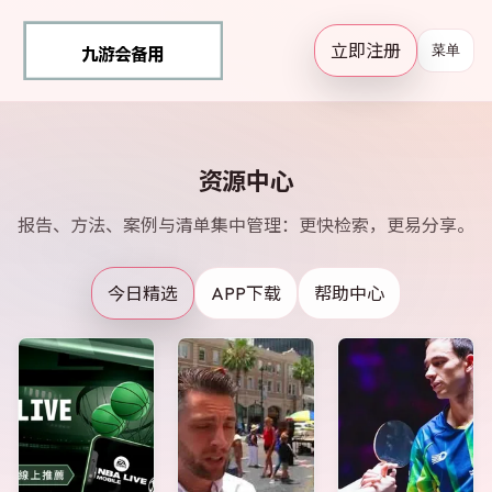
立即注册
菜单
资源中心
报告、方法、案例与清单集中管理：更快检索，更易分享。
今日精选
APP下载
帮助中心