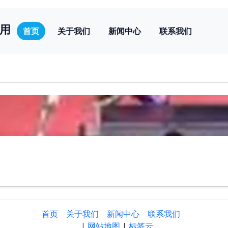
用
首页
关于我们
新闻中心
联系我们
首页
关于我们
新闻中心
联系我们
|
网站地图
|
标签云