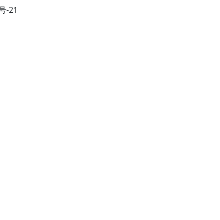
8号-21