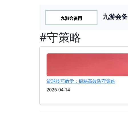
九游会备
#守策略
篮球技巧教学：揭秘高效防守策略
2026-04-14