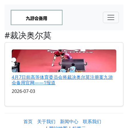
#裁决奥尔莫
4月7日前高等体育委员会将裁决奥尔莫注册案九游
会备用官网——1报道
2026-07-03
首页
关于我们
新闻中心
联系我们