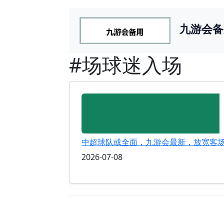
九游会备
#场球迷入场
中超球队或全面，九游会最新，放宽客
2026-07-08