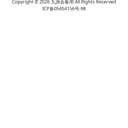
Copyright © 2026 九游会备用 All Rights Reserved
ICP备05454156号-98