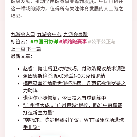
健康发展，推动全民健身事业蓬勃发展。中国田协在
这一领域的努力，值得所有关注体育发展的人士为之
喝彩。
九游会入口
九游会中心
九游会最新
标签云：
#中国田协详
#解路跑赛事
#公平公正与
上一篇
下一篇
最新文章：
赵睿：健壮后卫对抗技巧，付政浩提议战术调整
赖因德斯绝杀助AC米兰1-0力克维罗纳
梅西孤军难敌新世俱杯热度，凡蒂诺欲借罗哥之
力助阵
诺伊尔小腿恢复，今日投入有球训练中
“广州恒大成立“广州恒越”足校，瞄准中冠联赛
打造新生力量”
“樊振东、陈梦退赛引争议，WTT强硬立场遭球
手非议”