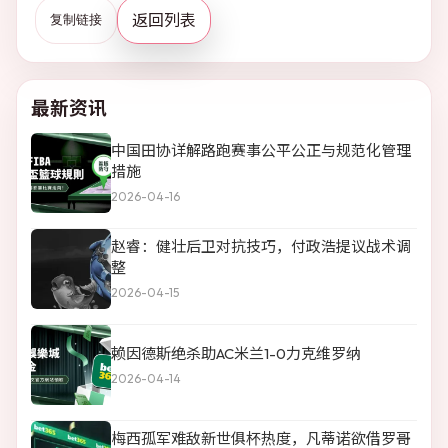
返回列表
复制链接
最新资讯
中国田协详解路跑赛事公平公正与规范化管理
措施
2026-04-16
赵睿：健壮后卫对抗技巧，付政浩提议战术调
整
2026-04-15
赖因德斯绝杀助AC米兰1-0力克维罗纳
2026-04-14
梅西孤军难敌新世俱杯热度，凡蒂诺欲借罗哥