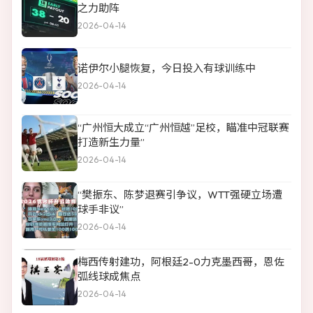
之力助阵
2026-04-14
诺伊尔小腿恢复，今日投入有球训练中
2026-04-14
“广州恒大成立“广州恒越”足校，瞄准中冠联赛
打造新生力量”
2026-04-14
“樊振东、陈梦退赛引争议，WTT强硬立场遭
球手非议”
2026-04-14
梅西传射建功，阿根廷2-0力克墨西哥，恩佐
弧线球成焦点
2026-04-14