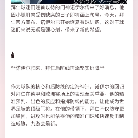
拜仁球迷们翘首以待的门神诺伊尔传来了好消息，他
因小腿肌肉受伤缺席的日子即将画上句号。今天，拜
仁官方宣布，诺伊尔已开始恢复有球训练，这对于球
迷们来说无疑是强心剂，带来了新的希望。
🕯️
**诺伊尔归来，拜仁后防线再添坚实屏障**
作为球队的核心和后防线的定海神针，诺伊尔的回归
对拜仁在德甲和欧洲赛场上的表现至关重要。他的精
准预判、出色的反应和指挥防线的能力，让他成为世
界足坛的顶级门将。在他的带领下，拜仁不仅防守更
加稳固，进攻时也能依靠他的精准门球和快速反击制
造威胁，
九游会最新
。