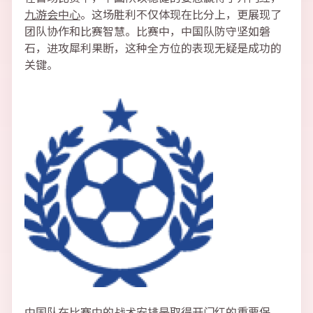
九游会中心
。这场胜利不仅体现在比分上，更展现了
团队协作和比赛智慧。比赛中，中国队防守坚如磐
石，进攻犀利果断，这种全方位的表现无疑是成功的
关键。
中国队在比赛中的战术安排是取得开门红的重要保