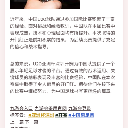
近年来，中国U20球队通过参加国际比赛积累了丰富
的经验。面对挑战和经验教训，中国队在本届比赛中
表现成熟，技术和心理层面均有所提升。本次取得的
开门红正是前期积累的结果，为后续比赛提供了充足
的信心和战术指导。
总的来说，U20亚洲杯深圳开赛为中国队提供了一个
展示年轻足球才俊的平台。通过有效的战术运用、关
键球员的精彩表现及丰富的比赛经验，中国队在本次
赛事中取得了令人瞩目的开门红。期待他们在接下来
的比赛中继续努力，为中国足球书写更辉煌的篇章。
九游会入口
九游会备用官网
九游会登录
标签云：
#亚洲杯深圳
#开赛
#中国男足首
上一篇
下一篇