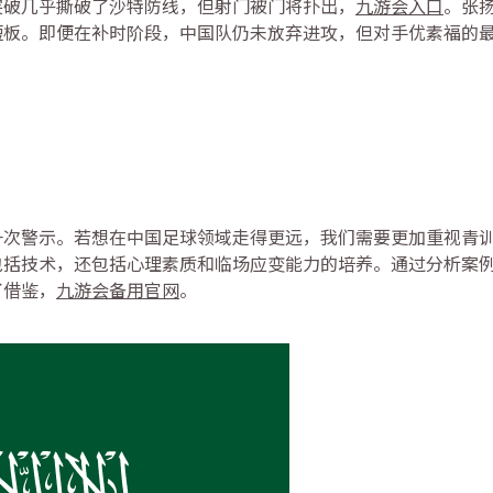
突破几乎撕破了沙特防线，但射门被门将扑出，
九游会入口
。张
短板。即便在补时阶段，中国队仍未放弃进攻，但对手优素福的
一次警示。若想在中国足球领域走得更远，我们需要更加重视青
包括技术，还包括心理素质和临场应变能力的培养。通过分析案
了借鉴，
九游会备用官网
。