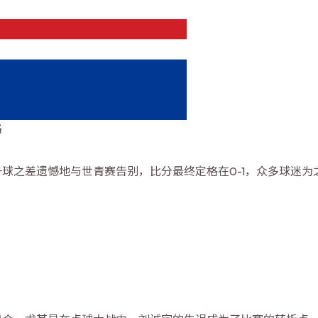
格
球之差遗憾地与世青赛告别，比分最终定格在0-1，众多球迷