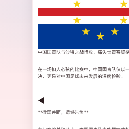
中国国青队与沙特之战惜败，痛失世青赛资
在一场扣人心弦的比赛中，中国国青队仅以一
决，更是对中国足球未来发展的深度检验。
◀️
**微弱差距，遗憾告负**