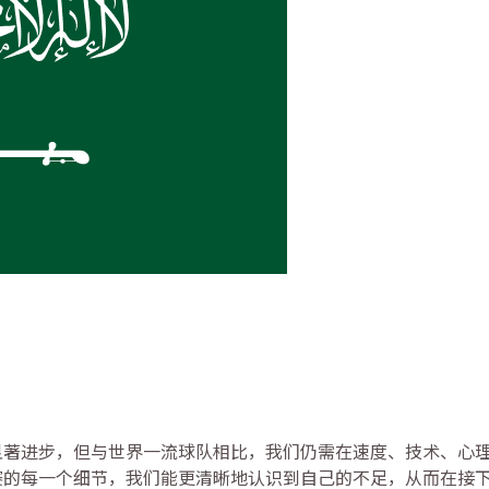
显著进步，但与世界一流球队相比，我们仍需在速度、技术、心
赛的每一个细节，我们能更清晰地认识到自己的不足，从而在接