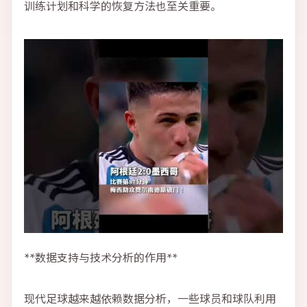
训练计划和科学的恢复方法也至关重要。
**数据支持与技术分析的作用**
现代足球越来越依赖数据分析，一些球员和球队利用