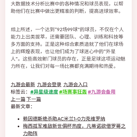
大数据技术分析比赛中的各种情况和球员表现，以帮
助他们在比赛中做出更精准的判断，提高进球效率。
综上所述，一个达到“92场99球”的球员，不仅在个人
能力上出类拔萃，还需要团队、心理、训练和科技等
多方面的支持。正是这种综合素质造就了他们在球场
上的辉煌表现，也让他们成为了球迷心中的“外星
人”。这些高效射门球员的存在，正是足球这项运动魅
力所在，让我们对每一场比赛都充满期待和热爱。
九游会最新
九游会登录
九游会入口
标签云：
#异星级速度
#场赛事狂轰
#九游会备用
上一篇
下一篇
最新文章：
赖因德斯绝杀助AC米兰1-0力克维罗纳
梅西孤军难敌新世俱杯热度，凡蒂诺欲借罗哥之
力助阵