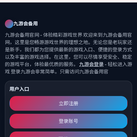
九游会备用
九游会备用官网 - 体验精彩游戏世界 欢迎来到九游会备用官
网，这里是您畅游游戏世界的理想之地。无论您是老玩家还
是新手，我们都为您提供最新的游戏入口、便捷的登录方式
以及丰富的游戏选择。在这里，您可以尽情享受安全、稳定
的游戏平台，体验最优质的服务。
九游会登录
- 轻松进入游
戏 登录九游会非常简单。只需访问九游会备用官
用户入口
立即注册
登录账号