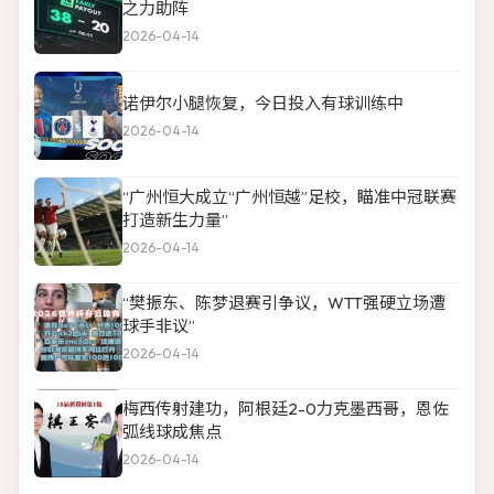
之力助阵
2026-04-14
诺伊尔小腿恢复，今日投入有球训练中
2026-04-14
“广州恒大成立“广州恒越”足校，瞄准中冠联赛
打造新生力量”
2026-04-14
“樊振东、陈梦退赛引争议，WTT强硬立场遭
球手非议”
2026-04-14
梅西传射建功，阿根廷2-0力克墨西哥，恩佐
弧线球成焦点
2026-04-14