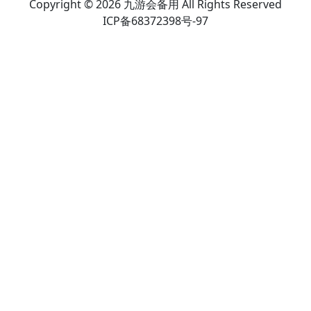
Copyright © 2026 九游会备用 All Rights Reserved
ICP备68372398号-97