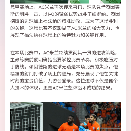
意甲赛场上，AC米兰再次传来喜讯，球队凭借赖因德
斯的制胜一击，以1-0的微弱优势战胜了维罗纳。赖因
德斯的进球加上福法纳的精准助攻，成为了这场胜利
的关键。这场比赛不仅彰显了AC米兰的强大实力，也
展现了福法纳在球场上的独特魅力和关键作用。
在本场比赛中，AC米兰继续贯彻其一贯的进攻策略，
主教练赛前便明确指出要掌控比赛节奏，积极施压对
手防线。赖因德斯的进球无疑是本场比赛的焦点，他
精准的射门打破了场上的僵局，充分展现了他在关键
时刻的宝贵价值，
九游会登录
。这粒进球不仅是他个
人技术的体现，更是AC米兰整体战术成功的结果。