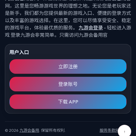
网，这里是您畅游游戏世界的理想之地。无论您是老玩家还
是新手，我们都为您提供最新的游戏入口、便捷的登录方式
以及丰富的游戏选择。在这里，您可以尽情享受安全、稳定
的游戏平台，体验最优质的服务。
九游会登录
- 轻松进入游
戏 登录九游会非常简单。只需访问九游会备用官
用户入口
立即注册
登录账号
下载 APP
© 2026
九游会备用
. 保留所有权利.
服务条款
网站地图
↑