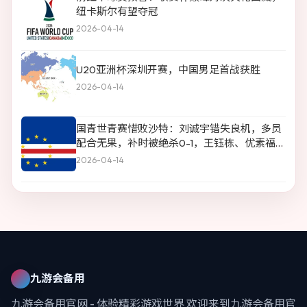
纽卡斯尔有望夺冠
2026-04-14
U20亚洲杯深圳开赛，中国男足首战获胜
2026-04-14
国青世青赛惜败沙特：刘诚宇错失良机，多员
配合无果，补时被绝杀0-1，王钰栋、优素福
表现抢眼
2026-04-14
九游会备用
九游会备用官网 - 体验精彩游戏世界 欢迎来到九游会备用官