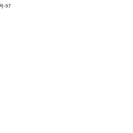
8号-97