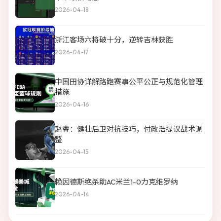
2026-04-18
浙江客场六将破十分，逆转吉林获胜
2026-04-17
中国田协详解路跑赛事公平公正与规范化管理
措施
2026-04-16
赵睿：健壮后卫对抗技巧，付政浩提议战术调
整
2026-04-15
赖因德斯绝杀助AC米兰1-0力克维罗纳
2026-04-14