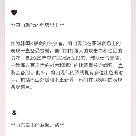
🧡
**蔚山现代的强势出击**
作为韩国K联赛的佼佼者，蔚山现代在亚洲赛场上的
表现一直备受赞誉，他们拥有强大的攻击力和稳固的
防守。自2025年夺得亚冠冠军以来，球队士气高涨，
主教练以其灵活的战术和精准的比赛掌控力闻名，
九
游会备用
。此外，蔚山现代的锋线拥有多位出色的射
手，包括巴西外援和本土新秀，他们在联赛中的表现
备受瞩目。
🌷
**山东泰山的崛起之路**