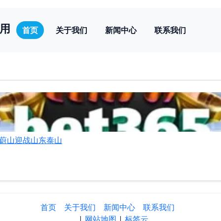
用
首页
关于我们
新闻中心
联系我们
：蔚山迎战山东泰山
首页
关于我们
新闻中心
联系我们
|
网站地图
|
标签云