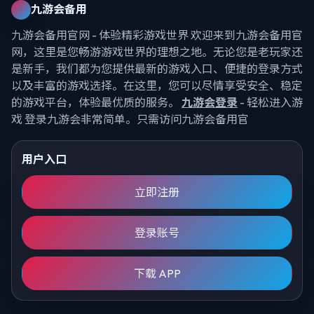
九游会备用
九游会备用官网 - 体验精彩游戏世界 欢迎来到九游会备用官
网，这里是您畅游游戏世界的理想之地。无论您是老玩家还
是新手，我们都为您提供最新的游戏入口、便捷的登录方式
以及丰富的游戏选择。在这里，您可以尽情享受安全、稳定
的游戏平台，体验最优质的服务。
九游会登录
- 轻松进入游
戏 登录九游会非常简单。只需访问九游会备用官
用户入口
立即注册
登录账号
下载 APP