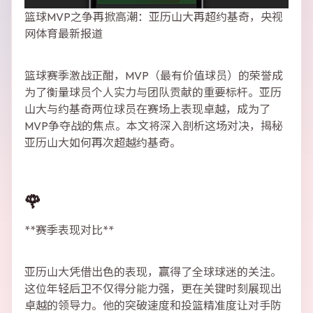
篮球MVP之争再掀高潮：亚历山大再超约基奇，央视
网体育最新报道
篮球赛季激战正酣，MVP（最有价值球员）的荣誉成
为了衡量球员个人实力与团队贡献的重要标杆。亚历
山大与约基奇两位球员在赛场上表现卓越，成为了
MVP争夺战的焦点。本文将深入剖析这场对决，揭秘
亚历山大如何再次超越约基奇。
🌹
**赛季表现对比**
亚历山大凭借出色的表现，赢得了全球球迷的关注。
这位年轻后卫不仅得分能力强，更在关键时刻展现出
卓越的领导力。他的突破速度和投篮精准度让对手防