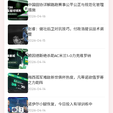
中国田协详解路跑赛事公平公正与规范化管理
措施
2026-04-16
赵睿：健壮后卫对抗技巧，付政浩提议战术调
整
2026-04-15
赖因德斯绝杀助AC米兰1-0力克维罗纳
2026-04-14
梅西孤军难敌新世俱杯热度，凡蒂诺欲借罗哥
之力助阵
2026-04-14
诺伊尔小腿恢复，今日投入有球训练中
2026-04-14