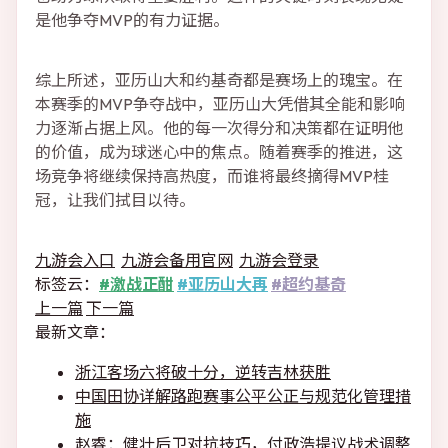
是他争夺MVP的有力证据。
综上所述，亚历山大和约基奇都是赛场上的瑰宝。在
本赛季的MVP争夺战中，亚历山大凭借其全能和影响
力逐渐占据上风。他的每一次得分和决策都在证明他
的价值，成为球迷心中的焦点。随着赛季的推进，这
场竞争将继续保持高热度，而谁将最终摘得MVP桂
冠，让我们拭目以待。
九游会入口
九游会备用官网
九游会登录
标签云：
#激战正酣
#亚历山大再
#超约基奇
上一篇
下一篇
最新文章：
浙江客场六将破十分，逆转吉林获胜
中国田协详解路跑赛事公平公正与规范化管理措
施
赵睿：健壮后卫对抗技巧，付政浩提议战术调整