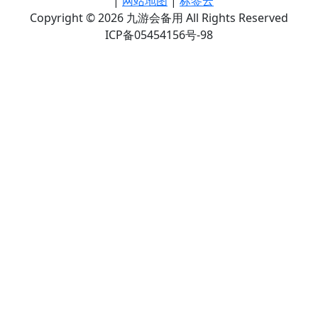
|
网站地图
|
标签云
Copyright © 2026 九游会备用 All Rights Reserved
ICP备05454156号-98