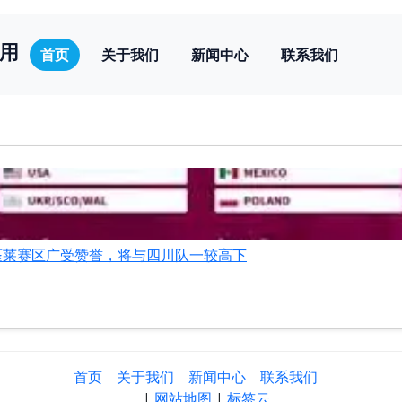
用
首页
关于我们
新闻中心
联系我们
蓬莱赛区广受赞誉，将与四川队一较高下
首页
关于我们
新闻中心
联系我们
|
网站地图
|
标签云