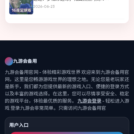
2026-06-23
九游会备用
九游会备用官网 - 体验精彩游戏世界 欢迎来到九游会备用官
网，这里是您畅游游戏世界的理想之地。无论您是老玩家还
是新手，我们都为您提供最新的游戏入口、便捷的登录方式
以及丰富的游戏选择。在这里，您可以尽情享受安全、稳定
的游戏平台，体验最优质的服务。
九游会登录
- 轻松进入游
戏 登录九游会非常简单。只需访问九游会备用官
用户入口