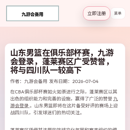
立即注册
菜单
山东男篮在俱乐部杯赛，九游
会登录，蓬莱赛区广受赞誉，
将与四川队一较高下
作者：九游会备用 发布日期：2026-07-04
在CBA俱乐部杯赛如火如荼进行之际，蓬莱赛区以其
出色的组织能力和完善的设施，赢得了广泛的赞誉
九
游会登录
。山东男篮即将在这片备受好评的赛场上迎
战四川队，引发球迷们的热切关注。