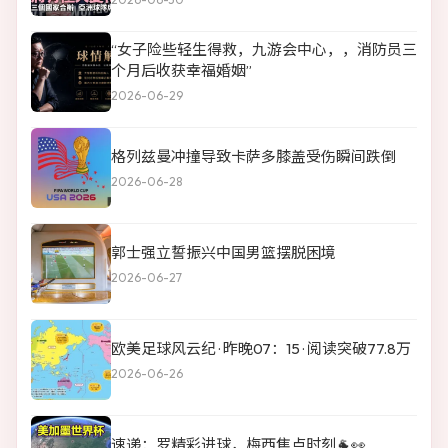
“女子险些轻生得救，九游会中心，，消防员三
个月后收获幸福婚姻”
2026-06-29
格列兹曼冲撞导致卡萨多膝盖受伤瞬间跌倒
2026-06-28
郭士强立誓振兴中国男篮摆脱困境
2026-06-27
欧美足球风云纪 · 昨晚07：15 · 阅读突破77.8万
2026-06-26
速递：罗精彩进球，梅西焦点时刻🐐👀