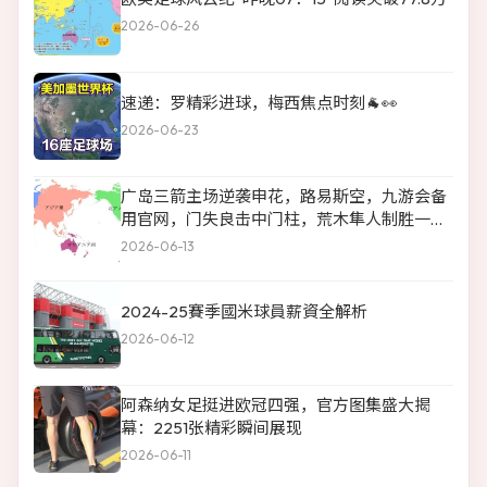
2026-06-26
速递：罗精彩进球，梅西焦点时刻🐐👀
2026-06-23
广岛三箭主场逆袭申花，路易斯空，九游会备
用官网，门失良击中门柱，荒木隼人制胜一
击！悬念迭起之战热议不断！
2026-06-13
2024-25賽季國米球員薪資全解析
2026-06-12
阿森纳女足挺进欧冠四强，官方图集盛大揭
幕：2251张精彩瞬间展现
2026-06-11