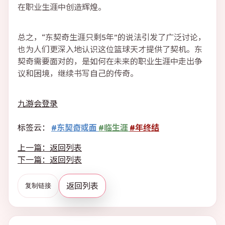
在职业生涯中创造辉煌。
总之，“东契奇生涯只剩5年”的说法引发了广泛讨论，
也为人们更深入地认识这位篮球天才提供了契机。东
契奇需要面对的，是如何在未来的职业生涯中走出争
议和困境，继续书写自己的传奇。
九游会登录
标签云：
#东契奇或面
#临生涯
#年终结
上一篇：返回列表
下一篇：返回列表
返回列表
复制链接