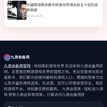
中国网球男将携手跻身世界排名前五十创历史
新高度
2026-06-10
九游会备用
九游会备用官网
- 体验精彩游戏世界 欢迎来到九游会备用官
网，这里是您畅游游戏世界的理想之地。无论您是老玩家还
是新手，我们都为您提供最新的游戏入口、便捷的登录方式
以及丰富的游戏选择。在这里，您可以尽情享受安全、稳定
的游戏平台，体验最优质的服务。 九游会登录 - 轻松进入游
戏 登录九游会非常简单。只需访问九游会备用官