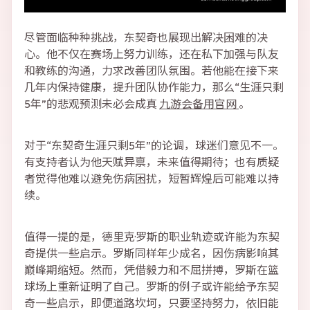
尽管面临种种挑战，东契奇也展现出解决困难的决
心。他不仅在赛场上努力训练，还在私下加强与队友
和教练的沟通，力求改善团队氛围。若他能在接下来
几年内保持健康，提升团队协作能力，那么“生涯只剩
5年”的悲观预测未必会成真
九游会备用官网
。
对于“东契奇生涯只剩5年”的论调，球迷们意见不一。
有支持者认为他天赋异禀，未来值得期待；也有质疑
者觉得他难以避免伤病困扰，短暂辉煌后可能难以持
续。
值得一提的是，德里克·罗斯的职业轨迹或许能为东契
奇提供一些启示。罗斯同样年少成名，因伤病影响其
巅峰期缩短。然而，凭借毅力和不屈拼搏，罗斯在篮
球场上重新证明了自己。罗斯的例子或许能给予东契
奇一些启示，即便道路坎坷，只要坚持努力，依旧能