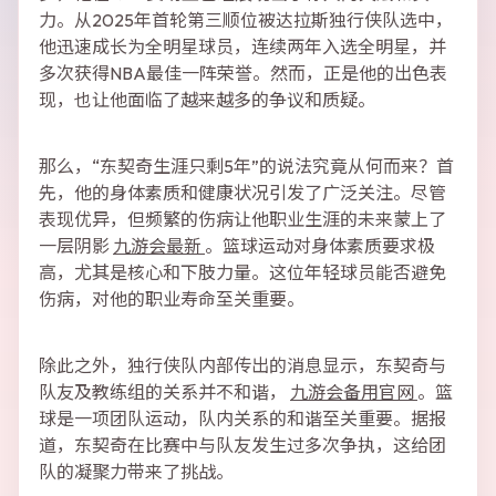
力。从2025年首轮第三顺位被达拉斯独行侠队选中，
他迅速成长为全明星球员，连续两年入选全明星，并
多次获得NBA最佳一阵荣誉。然而，正是他的出色表
现，也让他面临了越来越多的争议和质疑。
那么，“东契奇生涯只剩5年”的说法究竟从何而来？首
先，他的身体素质和健康状况引发了广泛关注。尽管
表现优异，但频繁的伤病让他职业生涯的未来蒙上了
一层阴影
九游会最新
。篮球运动对身体素质要求极
高，尤其是核心和下肢力量。这位年轻球员能否避免
伤病，对他的职业寿命至关重要。
除此之外，独行侠队内部传出的消息显示，东契奇与
队友及教练组的关系并不和谐，
九游会备用官网
。篮
球是一项团队运动，队内关系的和谐至关重要。据报
道，东契奇在比赛中与队友发生过多次争执，这给团
队的凝聚力带来了挑战。