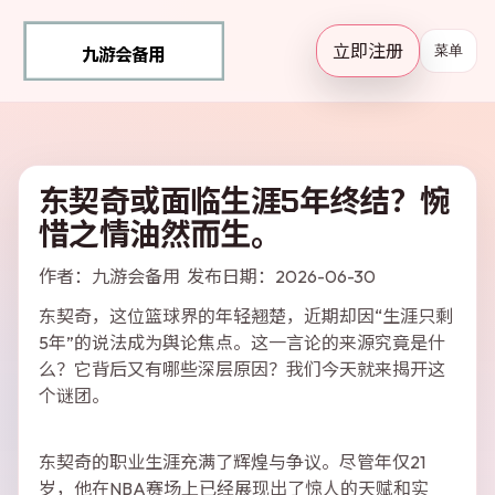
立即注册
菜单
东契奇或面临生涯5年终结？惋
惜之情油然而生。
作者：九游会备用 发布日期：2026-06-30
东契奇，这位篮球界的年轻翘楚，近期却因“生涯只剩
5年”的说法成为舆论焦点。这一言论的来源究竟是什
么？它背后又有哪些深层原因？我们今天就来揭开这
个谜团。
东契奇的职业生涯充满了辉煌与争议。尽管年仅21
岁，他在NBA赛场上已经展现出了惊人的天赋和实