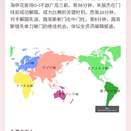
海申花客场0-1不敌广岛三箭。第38分钟，朱辰杰在门
线前成功解围，成为比赛的关键时刻。而第26分钟，
对手解围失误，路易斯射门击中门柱。第8分钟，路易
斯错失单刀破门的绝佳机会。体坛全资讯编辑报道。