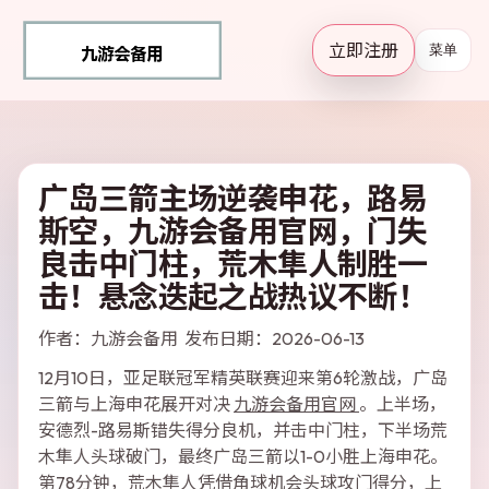
立即注册
菜单
广岛三箭主场逆袭申花，路易
斯空，九游会备用官网，门失
良击中门柱，荒木隼人制胜一
击！悬念迭起之战热议不断！
作者：九游会备用 发布日期：2026-06-13
12月10日，亚足联冠军精英联赛迎来第6轮激战，广岛
三箭与上海申花展开对决
九游会备用官网
。上半场，
安德烈-路易斯错失得分良机，并击中门柱，下半场荒
木隼人头球破门，最终广岛三箭以1-0小胜上海申花。
第78分钟，荒木隼人凭借角球机会头球攻门得分，上