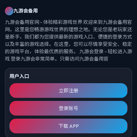
九游会备用
九游会备用官网 - 体验精彩游戏世界 欢迎来到九游会备用官
网，这里是您畅游游戏世界的理想之地。无论您是老玩家还
是新手，我们都为您提供最新的游戏入口、便捷的登录方式
以及丰富的游戏选择。在这里，您可以尽情享受安全、稳定
的游戏平台，体验最优质的服务。 九游会登录 - 轻松进入游
戏 登录九游会非常简单。只需访问九游会备用官
用户入口
立即注册
登录账号
下载 APP