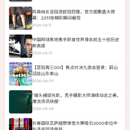
阿森纳女足挺进欧冠四强，官方图集盛大揭
幕：2251张精彩瞬间展现
2026-06-11
中国网球男将携手跻身世界排名前五十创历史
新高度
2026-06-10
【亚冠周三001】焦点对决九游会登录：蔚山
迎战山东泰山
2026-06-09
“镜头捕捉光影，无手摄影大师演绎动态之美，
潮流资讯快报”
2026-06-08
长春国际瓦萨越野滑雪大赛吸引2000余位中
外选手同场竞技