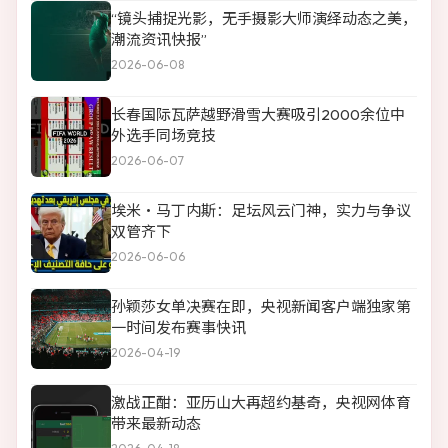
“镜头捕捉光影，无手摄影大师演绎动态之美，
潮流资讯快报”
2026-06-08
长春国际瓦萨越野滑雪大赛吸引2000余位中
外选手同场竞技
2026-06-07
埃米・马丁内斯：足坛风云门神，实力与争议
双管齐下
2026-06-06
孙颖莎女单决赛在即，央视新闻客户端独家第
一时间发布赛事快讯
2026-04-19
激战正酣：亚历山大再超约基奇，央视网体育
带来最新动态