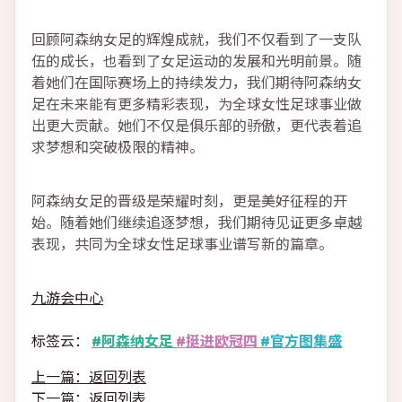
回顾阿森纳女足的辉煌成就，我们不仅看到了一支队
伍的成长，也看到了女足运动的发展和光明前景。随
着她们在国际赛场上的持续发力，我们期待阿森纳女
足在未来能有更多精彩表现，为全球女性足球事业做
出更大贡献。她们不仅是俱乐部的骄傲，更代表着追
求梦想和突破极限的精神。
阿森纳女足的晋级是荣耀时刻，更是美好征程的开
始。随着她们继续追逐梦想，我们期待见证更多卓越
表现，共同为全球女性足球事业谱写新的篇章。
九游会中心
标签云：
#阿森纳女足
#挺进欧冠四
#官方图集盛
上一篇：返回列表
下一篇：返回列表