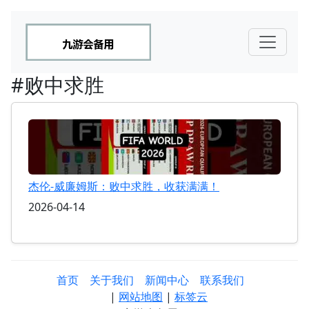
#败中求胜
杰伦-威廉姆斯：败中求胜，收获满满！
2026-04-14
首页
关于我们
新闻中心
联系我们
|
网站地图
|
标签云