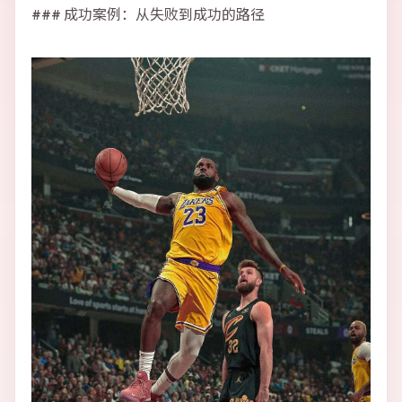
### 成功案例：从失败到成功的路径