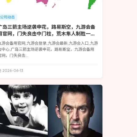
公司动态
广岛三箭主场逆袭申花，路易斯空，九游会备
用官网，门失良击中门柱，荒木隼人制胜一
击！悬念迭起之战热议不断！
九游会备用官网,九游会登录,九游会最新,九游会入口,九游
会中心,广岛三箭主场逆袭申花，路易斯空，九游会备用
官网，门失良击...
2026-06-13