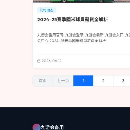
公司动态
2024-25賽季國米球員薪資全解析
九游会备用官网,九游会登录,九游会最新,九游会入口,九
会中心,2024-25賽季國米球員薪資全解析
2026-06-12
首页
上一页
1
2
3
九游会备用