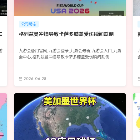
公司动态
三
格列兹曼冲撞导致卡萨多膝盖受伤瞬间跌倒
游
九游会备用官网,九游会登录,九游会最新,九游会入口,九游
个
会中心,格列兹曼冲撞导致卡萨多膝盖受伤瞬间跌倒
2026-06-28