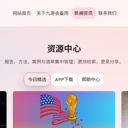
网站首页
关于九游会备用
新闻资讯
联系我们
资源中心
报告、方法、案例与清单集中管理：更快检索，更易分享。
今日精选
APP下载
帮助中心