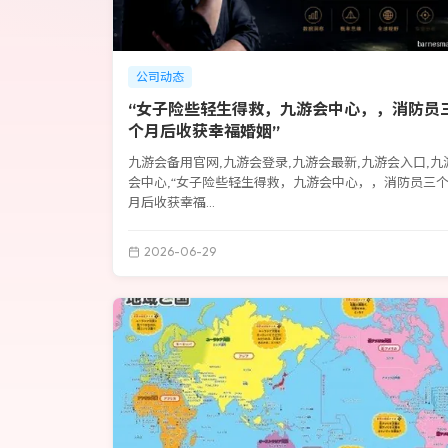
公司动态
“女子险些轻生得救，九游会中心，，消防员
个月后收获幸福婚姻”
九游会备用官网,九游会登录,九游会最新,九游会入口,九
会中心,“女子险些轻生得救，九游会中心，，消防员三
月后收获幸福...
2026-06-29